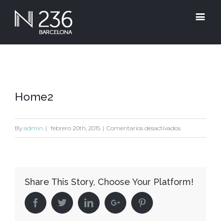
Home2
en
By
admin
|
febrero 20th, 2015
|
Comentarios desactivados
Home2
Share This Story, Choose Your Platform!
Facebook
Twitter
Linkedin
Google+
Pinterest