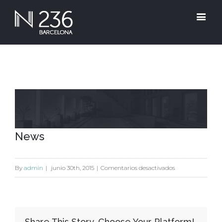
View
Larger
Image
News
en
By
admin
|
junio 30th, 2015
|
Comentarios desactivados
News
Share This Story, Choose Your Platform!