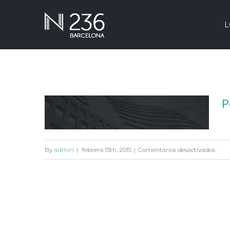
L
P
en
By
admin
|
febrero 13th, 2015
|
Comentarios desactivados
Portf
Portfolio